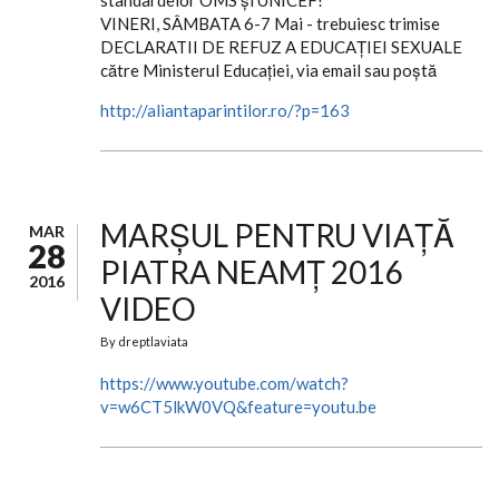
standardelor OMS şi UNICEF!
VINERI, SÂMBATA 6-7 Mai - trebuiesc trimise
DECLARATII DE REFUZ A EDUCAȚIEI SEXUALE
către Ministerul Educației, via email sau poştă
http://aliantaparintilor.ro/?p=163
MARȘUL PENTRU VIAȚĂ
MAR
28
PIATRA NEAMȚ 2016
2016
VIDEO
By
dreptlaviata
https://www.youtube.com/watch?
v=w6CT5lkW0VQ&feature=youtu.be