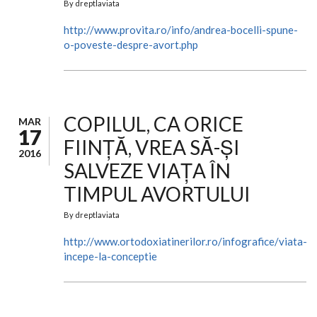
By
dreptlaviata
http://www.provita.ro/info/andrea-bocelli-spune-
o-poveste-despre-avort.php
COPILUL, CA ORICE
MAR
17
FIINȚĂ, VREA SĂ-ȘI
2016
SALVEZE VIAȚA ÎN
TIMPUL AVORTULUI
By
dreptlaviata
http://www.ortodoxiatinerilor.ro/infografice/viata-
incepe-la-conceptie