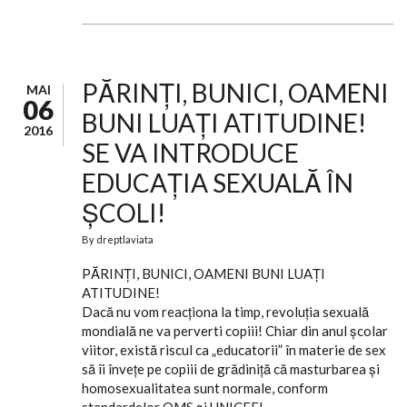
PĂRINȚI, BUNICI, OAMENI
MAI
06
BUNI LUAȚI ATITUDINE!
2016
SE VA INTRODUCE
EDUCAȚIA SEXUALĂ ÎN
ȘCOLI!
By
dreptlaviata
PĂRINȚI, BUNICI, OAMENI BUNI LUAȚI
ATITUDINE!
Dacă nu vom reacţiona la timp, revoluţia sexuală
mondială ne va perverti copiii! Chiar din anul şcolar
viitor, există riscul ca „educatorii” în materie de sex
să îi înveţe pe copiii de grădiniţă că masturbarea şi
homosexualitatea sunt normale, conform