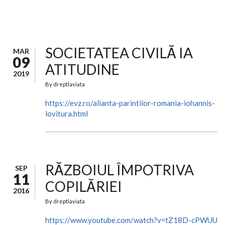
SOCIETATEA CIVILĂ IA
MAR
09
ATITUDINE
2019
By
dreptlaviata
https://evz.ro/alianta-parintilor-romania-iohannis-
lovitura.html
RĂZBOIUL ÎMPOTRIVA
SEP
11
COPILĂRIEI
2016
By
dreptlaviata
https://www.youtube.com/watch?v=tZ18D-cPWUU