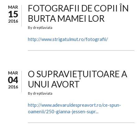
FOTOGRAFII DE COPII ÎN
MAR
15
BURTA MAMEI LOR
2016
By
dreptlaviata
http://www.strigatulmut.ro/fotografii/
O SUPRAVIEȚUITOARE A
MAR
04
UNUI AVORT
2016
By
dreptlaviata
http://www.adevaruldespreavort.ro/ce-spun-
oamenii/250-gianna-jessen-supr...