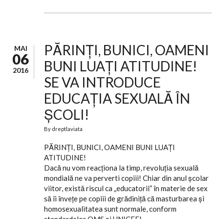
PĂRINȚI, BUNICI, OAMENI
MAI
06
BUNI LUAȚI ATITUDINE!
2016
SE VA INTRODUCE
EDUCAȚIA SEXUALĂ ÎN
ȘCOLI!
By
dreptlaviata
PĂRINȚI, BUNICI, OAMENI BUNI LUAȚI
ATITUDINE!
Dacă nu vom reacţiona la timp, revoluţia sexuală
mondială ne va perverti copiii! Chiar din anul şcolar
viitor, există riscul ca „educatorii” în materie de sex
să îi înveţe pe copiii de grădiniţă că masturbarea şi
homosexualitatea sunt normale, conform