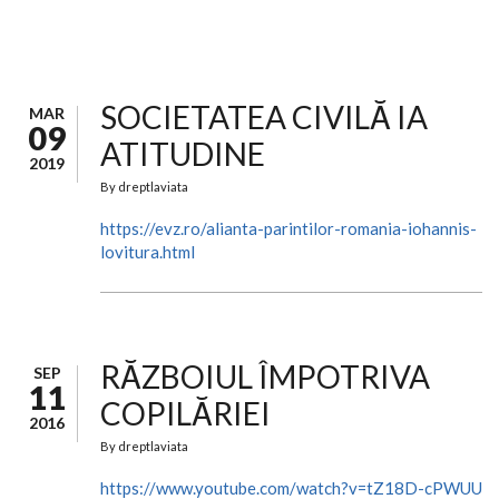
SOCIETATEA CIVILĂ IA
MAR
09
ATITUDINE
2019
By
dreptlaviata
https://evz.ro/alianta-parintilor-romania-iohannis-
lovitura.html
RĂZBOIUL ÎMPOTRIVA
SEP
11
COPILĂRIEI
2016
By
dreptlaviata
https://www.youtube.com/watch?v=tZ18D-cPWUU