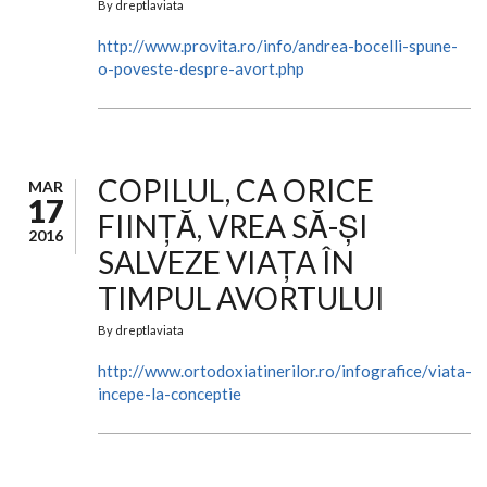
By
dreptlaviata
http://www.provita.ro/info/andrea-bocelli-spune-
o-poveste-despre-avort.php
COPILUL, CA ORICE
MAR
17
FIINȚĂ, VREA SĂ-ȘI
2016
SALVEZE VIAȚA ÎN
TIMPUL AVORTULUI
By
dreptlaviata
http://www.ortodoxiatinerilor.ro/infografice/viata-
incepe-la-conceptie