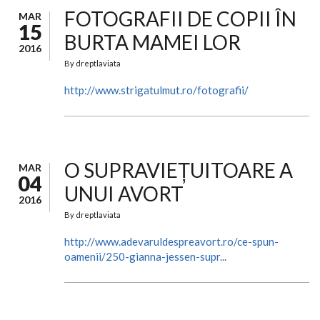
FOTOGRAFII DE COPII ÎN
MAR
15
BURTA MAMEI LOR
2016
By
dreptlaviata
http://www.strigatulmut.ro/fotografii/
O SUPRAVIEȚUITOARE A
MAR
04
UNUI AVORT
2016
By
dreptlaviata
http://www.adevaruldespreavort.ro/ce-spun-
oamenii/250-gianna-jessen-supr...