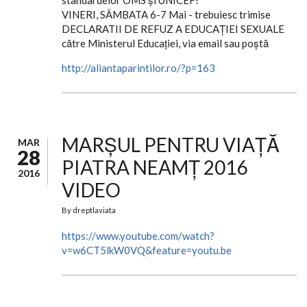
standardelor OMS şi UNICEF!
VINERI, SÂMBATA 6-7 Mai - trebuiesc trimise
DECLARATII DE REFUZ A EDUCAȚIEI SEXUALE
către Ministerul Educației, via email sau poştă
http://aliantaparintilor.ro/?p=163
MARȘUL PENTRU VIAȚĂ
MAR
28
PIATRA NEAMȚ 2016
2016
VIDEO
By
dreptlaviata
https://www.youtube.com/watch?
v=w6CT5lkW0VQ&feature=youtu.be