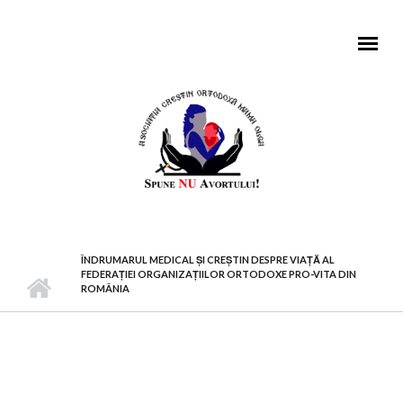
Mergi la conţinutul principal
MENIU PRINCIPAL
ÎNDRUMARUL MEDICAL ŞI CREŞTIN DESPRE VIAŢĂ AL
FEDERAŢIEI ORGANIZAŢIILOR ORTODOXE PRO-VITA DIN
ROMÂNIA